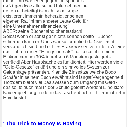
mehr. Und was eher gegen ihn spricht ist
daß irgendwie alle seine Unternehmen bei
denen er beteiligt ist nicht sooo lange
existieren. Immerhin beherzigt er seinen
eigenen Rat "nimm anderer Leute Geld für
eine Unternehmensfinanzierung".
ABER: seine Bücher sind phantastisch!
Selbst wenn er sonst gar nichts können sollte - Bücher
schreiben kann er. Und zwar so formuliert daß sie leicht
verständlich sind und echtes Praxiswissen vermitteln. Alleine
das Führen eines "Erfolgsjournals" hat tatsächlich mein
Einkommen um 30% innerhalb 6 Monaten gesteigert -
verrückt! Aber Hauptsache es funktioniert. Hier werden viele
"Geld-Gesetze" erklärt und ein sinnvolles System zur
Geldanlage präsentiert. Klar, die Zinssätze welche Bodo
Schäfer in seinem Buch erwähnt sind längst Vergangenheit!
Trotzdem bleibt viel Basiswissen zum Umgang mit Geld -
das sollte auch mal in der Schule gelehrt werden! Eine klare
Kaufempfehlung, zudem das Taschenbuch nicht einmal zehn
Euro kostet.
"The Trick to Money Is Having