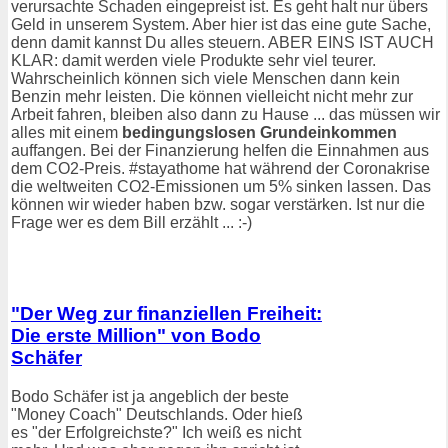
verursachte Schaden eingepreist ist. Es geht halt nur übers
Geld in unserem System. Aber hier ist das eine gute Sache,
denn damit kannst Du alles steuern. ABER EINS IST AUCH
KLAR: damit werden viele Produkte sehr viel teurer.
Wahrscheinlich können sich viele Menschen dann kein
Benzin mehr leisten. Die können vielleicht nicht mehr zur
Arbeit fahren, bleiben also dann zu Hause ... das müssen wir
alles mit einem
bedingungslosen Grundeinkommen
auffangen. Bei der Finanzierung helfen die Einnahmen aus
dem CO2-Preis. #stayathome hat während der Coronakrise
die weltweiten CO2-Emissionen um 5% sinken lassen. Das
können wir wieder haben bzw. sogar verstärken. Ist nur die
Frage wer es dem Bill erzählt ... :-)
"Der Weg zur finanziellen Freiheit:
Die erste Million" von Bodo
Schäfer
Bodo Schäfer ist ja angeblich der beste
"Money Coach" Deutschlands. Oder hieß
es "der Erfolgreichste?" Ich weiß es nicht