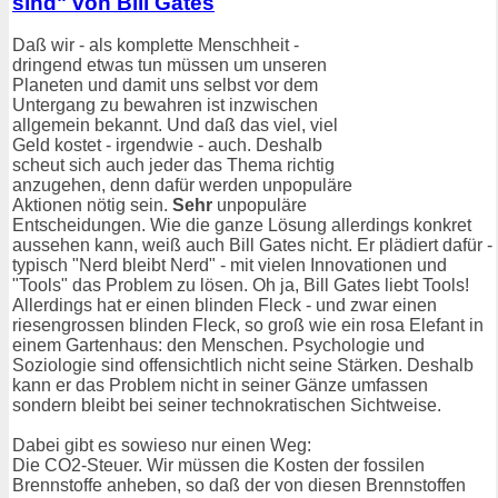
sind" von Bill Gates
Daß wir - als komplette Menschheit -
dringend etwas tun müssen um unseren
Planeten und damit uns selbst vor dem
Untergang zu bewahren ist inzwischen
allgemein bekannt. Und daß das viel, viel
Geld kostet - irgendwie - auch. Deshalb
scheut sich auch jeder das Thema richtig
anzugehen, denn dafür werden unpopuläre
Aktionen nötig sein.
Sehr
unpopuläre
Entscheidungen. Wie die ganze Lösung allerdings konkret
aussehen kann, weiß auch Bill Gates nicht. Er plädiert dafür -
typisch "Nerd bleibt Nerd" - mit vielen Innovationen und
"Tools" das Problem zu lösen. Oh ja, Bill Gates liebt Tools!
Allerdings hat er einen blinden Fleck - und zwar einen
riesengrossen blinden Fleck, so groß wie ein rosa Elefant in
einem Gartenhaus: den Menschen. Psychologie und
Soziologie sind offensichtlich nicht seine Stärken. Deshalb
kann er das Problem nicht in seiner Gänze umfassen
sondern bleibt bei seiner technokratischen Sichtweise.
Dabei gibt es sowieso nur einen Weg:
Die CO2-Steuer. Wir müssen die Kosten der fossilen
Brennstoffe anheben, so daß der von diesen Brennstoffen